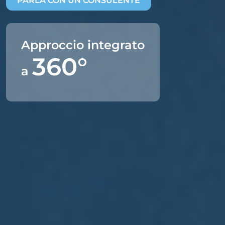
PARLA CON UN CONSULENTE
Approccio integrato
360°
a