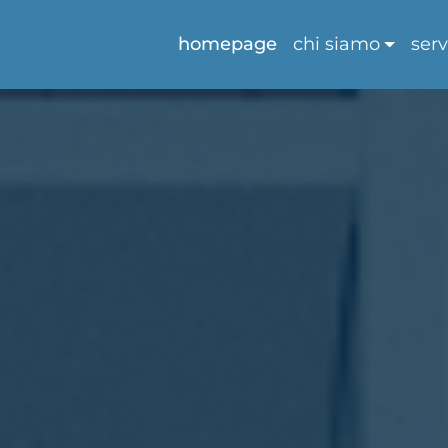
homepage
chi siamo
serv