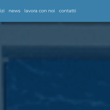
izi
news
lavora con noi
contatti