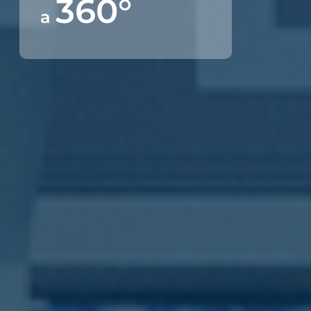
360°
a