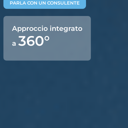
PARLA CON UN CONSULENTE
Approccio integrato
360°
a