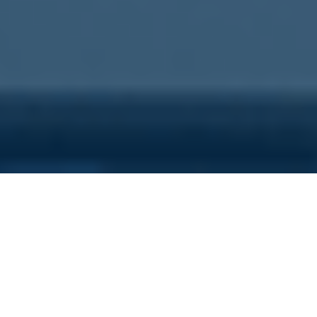
Sei qui perchè...
Vuoi scoprire i costi nascosti
della tua azienda?