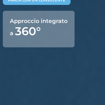
PARLA CON UN CONSULENTE
Approccio integrato
360°
a