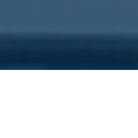
Sei qui perchè...
Vuoi scoprire i costi nascosti
della tua azienda?